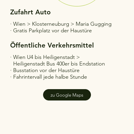
Zufahrt Auto
· Wien > Klosterneuburg > Maria Gugging
TULLN
· Gratis Parkplatz vor der Haustüre
KLOSTER
NEUBURG
Öffentliche Verkehrsmittel
· Wien U4 bis Heiligenstadt >
Heiligenstadt Bus 400er bis Endstation
· Busstation vor der Haustüre
WIEN
· Fahrintervall jede halbe Stunde
zu Google Maps