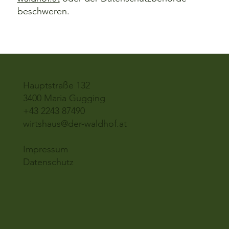
beschweren.
Hauptstraße 132
3400 Maria Gugging
+43 2243 87490
wirtshaus@der-waldhof.at
Impressum
Datenschutz