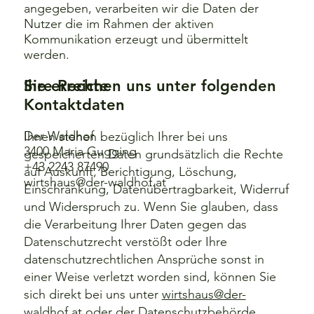
angegeben, verarbeiten wir die Daten der
Nutzer die im Rahmen der aktiven
Kommunikation erzeugt und übermittelt
werden.
Ihre Rechte
Sie erreichen uns unter folgenden
Kontaktdaten
Der Waldhof
Ihnen stehen bezüglich Ihrer bei uns
3400 Maria Gugging
gespeicherten Daten grundsätzlich die Rechte
+43 2243 87490
auf Auskunft, Berichtigung, Löschung,
wirtshaus@der-waldhof.at
Einschränkung, Datenübertragbarkeit, Widerruf
und Widerspruch zu. Wenn Sie glauben, dass
die Verarbeitung Ihrer Daten gegen das
Datenschutzrecht verstößt oder Ihre
datenschutzrechtlichen Ansprüche sonst in
einer Weise verletzt worden sind, können Sie
sich direkt bei uns unter
wirtshaus@der-
waldhof.at
oder der Datenschutzbehörde